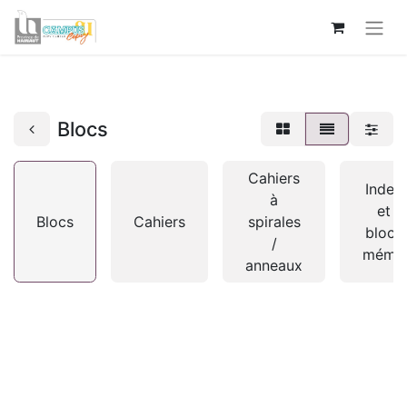
Blocs
Cahiers
Index
à
et
Blocs
Cahiers
spirales
blocs
/
mémo
anneaux