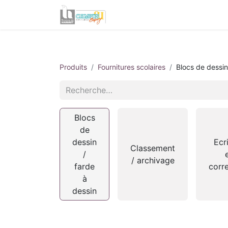
Informations utiles
Produits
Fournitures scolaires
Blocs de dessin
Blocs
de
dessin
Ecr
Classement
/
/ archivage
farde
corr
à
dessin