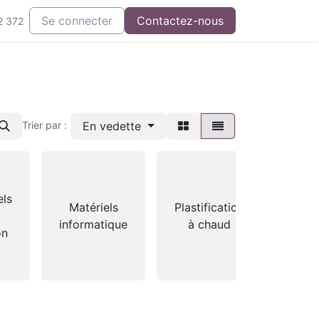
Se connecter
Contactez-nous
2 372
En vedette
Trier par :
els
Prés
Matériels
Plastification
informatique
à chaud
on
doc