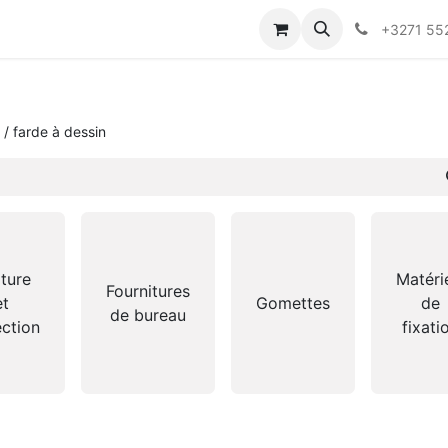
+3271 55
 / farde à dessin
iture
Matéri
Fournitures
et
Gomettes
de
de bureau
ection
fixati