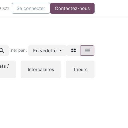
Se connecter
Contactez-nous
2 372
En vedette
Trier par :
ats /
Intercalaires
Trieurs