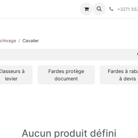
+3271 55
rchivage
Cavalier
Classeurs à
Fardes protège
Fardes à rab
levier
document
à devis
Aucun produit défini