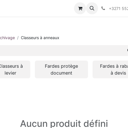
+3271 55
rchivage
Classeurs à anneaux
Classeurs à
Fardes protège
Fardes à rab
levier
document
à devis
Aucun produit défini