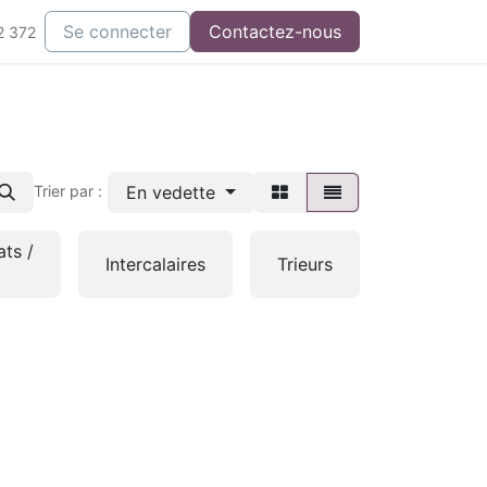
Se connecter
Contactez-nous
2 372
En vedette
Trier par :
ats /
Intercalaires
Trieurs